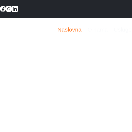
Naslovna
O nama
Usluge